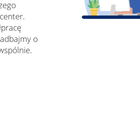
szego
center.
łpracę
zadbajmy o
wspólnie.