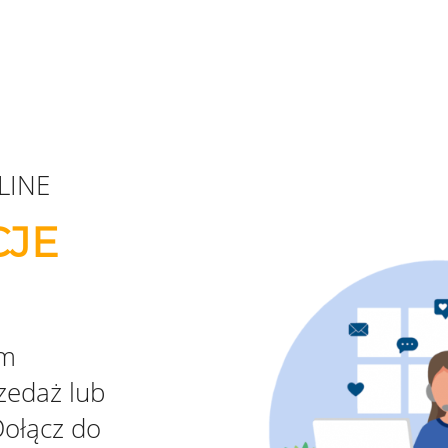
LINE
CJE
em
zedaż lub
Dołącz do