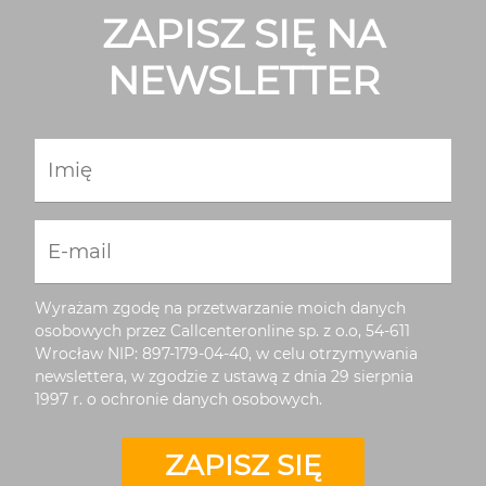
ZAPISZ SIĘ NA
NEWSLETTER
Imię
E-mail
Wyrażam zgodę na przetwarzanie moich danych
osobowych przez Callcenteronline sp. z o.o, 54-611
Wrocław NIP: 897-179-04-40, w celu otrzymywania
newslettera, w zgodzie z ustawą z dnia 29 sierpnia
1997 r. o ochronie danych osobowych.
ZAPISZ SIĘ