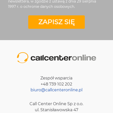
newslettera, w zgodzie z ustawą z dnia 29 sierpnia
1997 r. o ochronie danych osobowych.
ZAPISZ SIĘ
Zespół wsparcia
+48 739 102 202
biuro@callcenteronline.pl
Call Center Online Sp z o.o.
ul. Stanisławowska 47