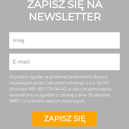
ZAPISZ SIĘ NA
NEWSLETTER
Imię
E-mail
Wyrażam zgodę na przetwarzanie moich danych
osobowych przez Callcenteronline sp. z o.o, 54-611
Wrocław NIP: 897-179-04-40, w celu otrzymywania
newslettera, w zgodzie z ustawą z dnia 29 sierpnia
1997 r. o ochronie danych osobowych.
ZAPISZ SIĘ