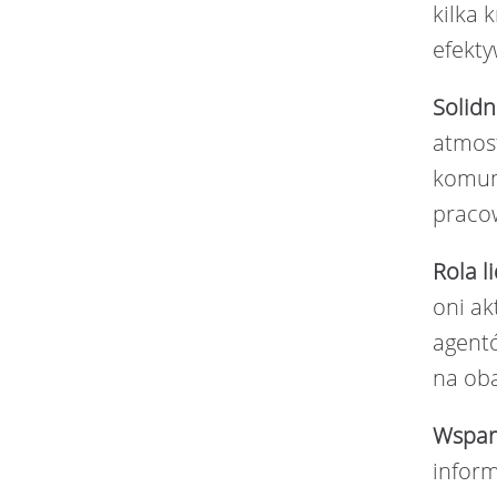
kilka 
efekty
Solid
atmosf
komun
praco
Rola l
oni ak
agentó
na ob
Wsparc
inform