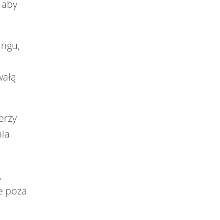
 aby
ingu,
wałą
erzy
nia
,
e poza