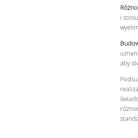
Różno
i stos
wyeli
Budow
uznani
aby st
Podsum
realiz
świado
różnor
stand