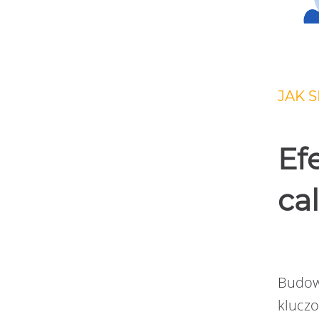
JAK 
Ef
cal
Budow
kluczo