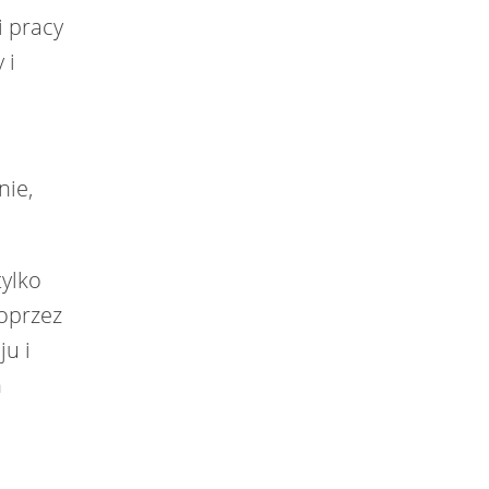
i pracy
 i
i
nie,
tylko
poprzez
u i
h