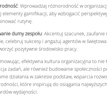
rodność
: Wprowadzaj różnorodność w organizacj
uj elementy gamifikacji, aby wzbogacić perspektywy
minować rutynę.
anie dumy zespołu
: Akcentuj szacunek, zaufanie 
e, celebruj sukcesy i angażuj agentów w świętowa
worzyć pozytywne środowisko pracy.
owując, efektywna kultura organizacyjna to nie 
acja zadań, ale również budowanie społeczności 
me działania w zakresie podstaw, wsparcia rozwoj
odności, które inspirują do osiągania najwyższyc
ardów wydajności.