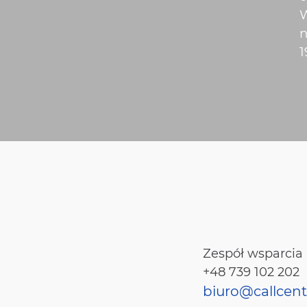
W
n
1
Zespół wsparcia
+48 739 102 202
biuro@callcent