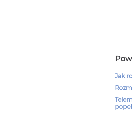
Powi
Jak r
Rozmo
Telem
popeł