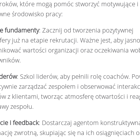
kroków, które mogą pomóc stworzyć motywujące i
wne środowisko pracy:
ne fundamenty
: Zacznij od tworzenia pozytywnej
ery już na etapie rekrutacji. Ważne jest, aby jasn
ikować wartości organizacji oraz oczekiwania wo
wników.
iderów
: Szkol liderów, aby pełnili rolę coachów. P
tywnie zarządzać zespołem i obserwować interakc
w z klientami, tworząc atmosferę otwartości i rea
awy zespołu.
ie i feedback
: Dostarczaj agentom konstruktywn
ację zwrotną, skupiając się na ich osiągnięciach o