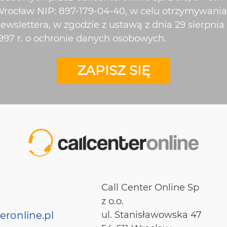
rocław NIP: 897-179-04-40, w celu otrzymywania
ewslettera, w zgodzie z ustawą z dnia 29 sierpnia
997 r. o ochronie danych osobowych.
ZAPISZ SIĘ
Call Center Online Sp
z o.o.
eronline.pl
ul. Stanisławowska 47