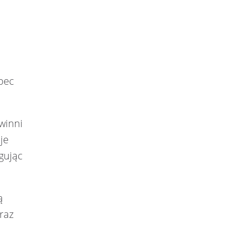
o
bec
owinni
je
gując
ą
raz