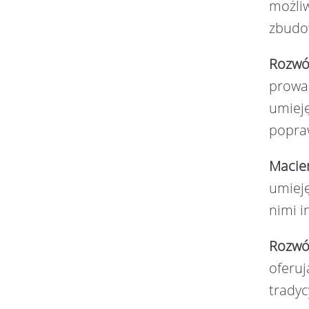
możliw
zbudo
Rozwó
prowad
umieję
popra
Macier
umieję
nimi i
Rozwój
oferuj
tradyc