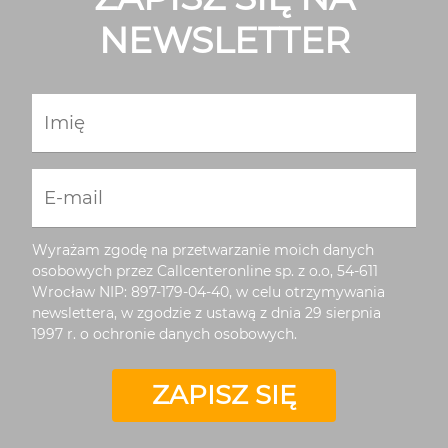
NEWSLETTER
Imię
E-mail
Wyrażam zgodę na przetwarzanie moich danych
osobowych przez Callcenteronline sp. z o.o, 54-611
Wrocław NIP: 897-179-04-40, w celu otrzymywania
newslettera, w zgodzie z ustawą z dnia 29 sierpnia
1997 r. o ochronie danych osobowych.
ZAPISZ SIĘ