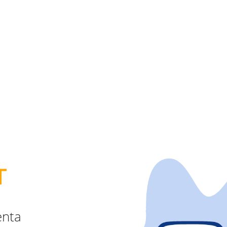
T
enta