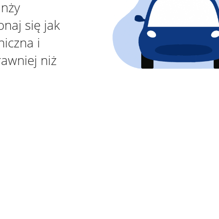
anży
naj się jak
niczna i
awniej niż