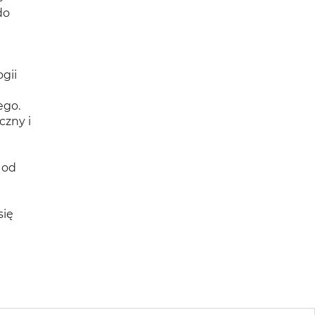
do
gii
ego.
zny i
 od
się