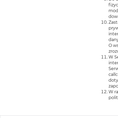
fizy
mody
dow
Zast
pryw
inte
dany
O ws
zroz
W Se
inte
Serw
call
doty
zapo
W ra
poli