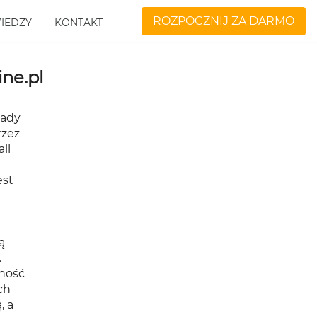
ROZPOCZNIJ ZA DARMO
IEDZY
KONTAKT
ine.pl
sady
rzez
ll
est
ą
.
dność
ch
, a