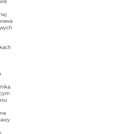
awa
nej
prawa
owych
ikach
a
nika.
ącym
esu
ane
tawy
e