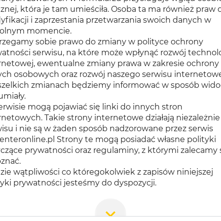
cznej, która je tam umieściła. Osoba ta ma również praw 
fikacji i zaprzestania przetwarzania swoich danych w
olnym momencie.
rzegamy sobie prawo do zmiany w polityce ochrony
atności serwisu, na które może wpłynąć rozwój technolo
rnetowej, ewentualne zmiany prawa w zakresie ochrony
ch osobowych oraz rozwój naszego serwisu internetow
zelkich zmianach będziemy informować w sposób widoc
umiały.
rwisie mogą pojawiać się linki do innych stron
rnetowych. Takie strony internetowe działają niezależnie
isu i nie są w żaden sposób nadzorowane przez serwis
centeronline.pl Strony te mogą posiadać własne polityki
czące prywatności oraz regulaminy, z którymi zalecamy 
znać.
zie wątpliwości co któregokolwiek z zapisów niniejszej
tyki prywatności jesteśmy do dyspozycji.