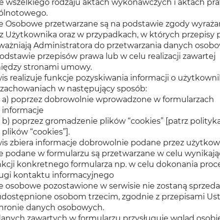
e wszelkiego rodzaju aktach wykonawczych i aktach pr
ólnotowego.
 Osobowe przetwarzane są na podstawie zgody wyraża
z Użytkownika oraz w przypadkach, w których przepisy 
ażniają Administratora do przetwarzania danych osob
odstawie przepisów prawa lub w celu realizacji zawartej
iędzy stronami umowy.
is realizuje funkcje pozyskiwania informacji o użytkown
h zachowaniach w następujący sposób:
a) poprzez dobrowolnie wprowadzone w formularzach
informacje
b) poprzez gromadzenie plików “cookies” [patrz polityk
plików “cookies”].
is zbiera informacje dobrowolnie podane przez użytkow
 podane w formularzu są przetwarzane w celu wynikaj
nkcji konkretnego formularza np. w celu dokonania proc
ugi kontaktu informacyjnego
 osobowe pozostawione w serwisie nie zostaną sprzed
udostępnione osobom trzecim, zgodnie z przepisami Us
hronie danych osobowych.
anych zawartych w formularzu przysługuje wgląd osobi