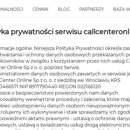
ONALNOŚCI
CENNIK
BLOG
PARTNERZY
BAZA W
yka prywatności serwisu callcenteronl
rmacje ogólne. Niniejsza Polityka Prywatności określa za
twarzania i ochrony danych osobowych przekazanych p
kowników w związku z korzystaniem przez nich usług Ca
er Online Sp z o. o. poprzez Serwis.
nistratorem danych osobowych zawartych w serwisie j
 Center Online Sp z o. o. z siedzibą we Wroclawiu KRS
0466571 NIP 8971790440 REGON 022166120
rosce o bezpieczeństwo powierzonych nam danych
cowaliśmy wewnętrzne procedury i zalecenia, które maj
obiec udostępnieniu danych osobom nieupoważnionym
rolujemy ich wykonywanie i stale sprawdzamy ich zgo
powiednimi aktami prawnymi - ustawą o ochronie dany
owych, ustawą o świadczeniu usług drogą elektroniczną