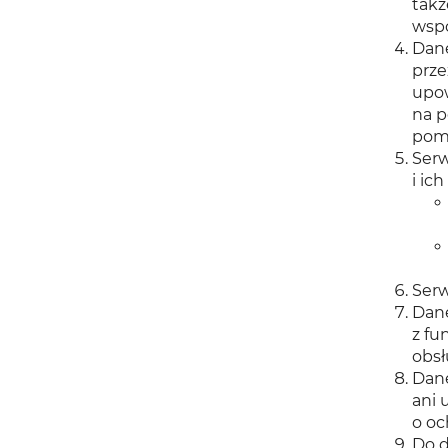
takż
wsp
Dane
prze
upow
na p
pom
Serw
i ic
Serw
Dane
z fu
obsł
Dane
ani 
o oc
Do d