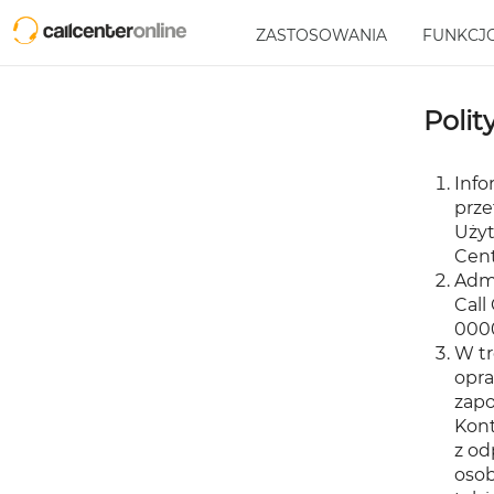
ZASTOSOWANIA
FUNKCJ
Polit
Info
prze
Użyt
Cent
Admi
Call
000
W t
opra
zap
Kont
z od
osob